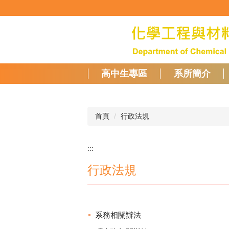
跳
到
主
要
內
容
區
高中生專區
系所簡介
首頁
行政法規
:::
行政法規
系務相關辦法