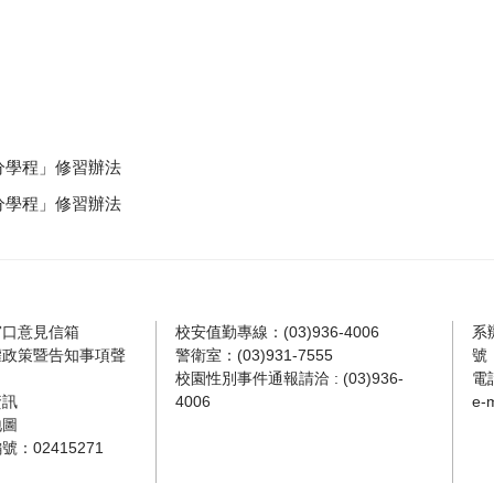
學分學程」修習辦法
學分學程」修習辦法
窗口意見信箱
校安值勤專線：(03)936-4006
系
權政策暨告知事項聲
警衛室：(03)931-7555
號
校園性別事件通報請洽 : (03)936-
電話
資訊
4006
e-m
地圖
號：02415271