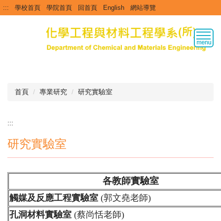
跳
:::
學校首頁
學院首頁
回首頁
English
網站導覽
到
主
要
內
容
區
首頁
專業研究
研究實驗室
:::
研究實驗室
各教師實驗室
觸媒及反應工程實驗室
(郭文堯老師)
孔洞材料實驗室
(蔡尚恬老師)