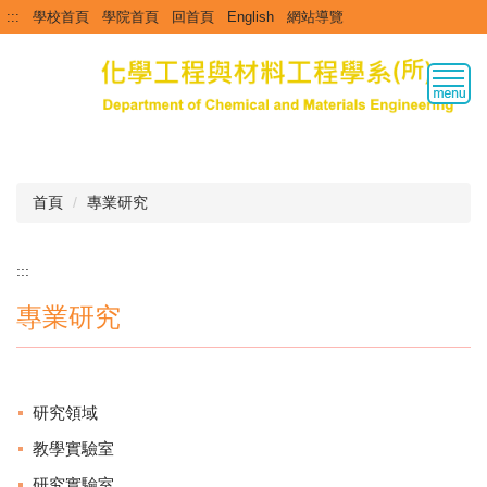
跳
:::
學校首頁
學院首頁
回首頁
English
網站導覽
到
主
要
內
容
區
首頁
專業研究
:::
專業研究
研究領域
教學實驗室
研究實驗室